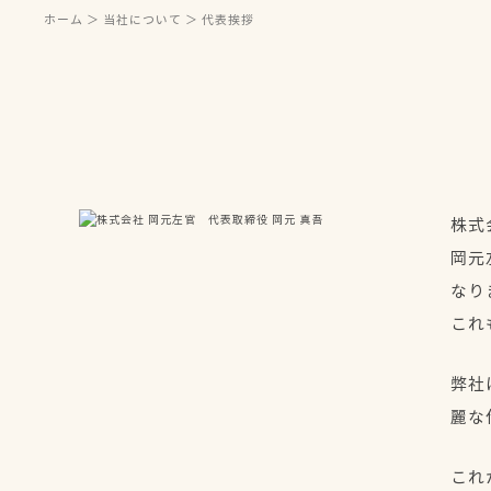
ホーム
＞ 当社について ＞ 代表挨拶
株式
岡元
なり
これ
弊社
麗な
これ